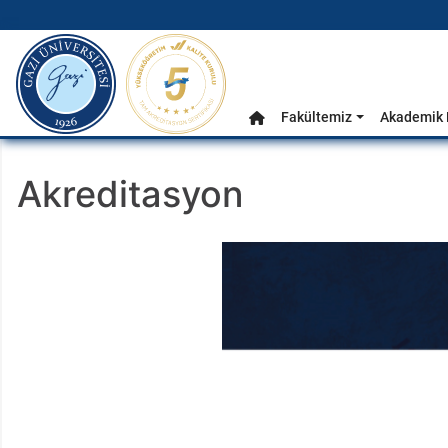
gazi.edu.tr
Ana Menü
Fakültemiz
Akademik 
Anasayfa
Akreditasyon